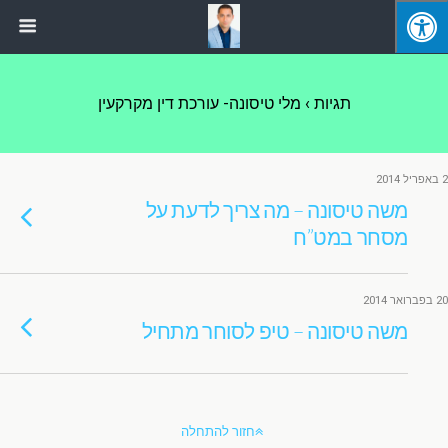
תגיות › מלי טיסונה- עורכת דין מקרקעין
2 באפריל 2014
משה טיסונה – מה צריך לדעת על
מסחר במט”ח
20 בפברואר 2014
משה טיסונה – טיפ לסוחר מתחיל
חזור להתחלה