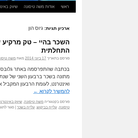
לדלג
ראשי
אודות משה טיסונה
שיווק באינ
לתוכן
גיוס הון
ארכיון תגיות:
התחלתית
פורסם בתאריך
17 ביוני 2014
מאת
משה טיסונ
בכתבה שהתפרסמה באתר גלובס אשר
ואינטרנט, לעומת הרבעון המקביל 
להמשיך לקרוא
←
פורסם בקטגוריה
משה טיסונה
,
שיווק באינטרנ
טיסונה
,
עלייה בביקוש
,
עלייה בשכר
|
סגור לתגו