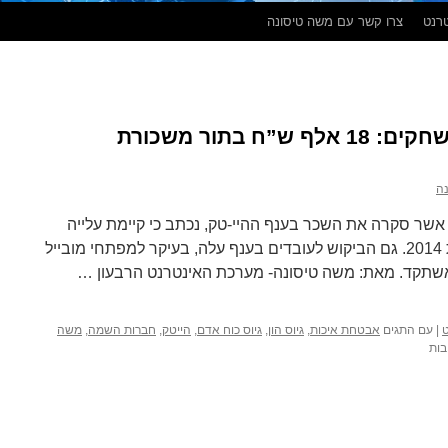
טרנט
צרו קשר עם משה טיסונה
השכר בהיי – טק מרקיע שחקים: 18 אלף ש”ח בתור משכורת
ה
 סקרה את השכר בענף ההיי-טק, נכתב כי קיימת עלייה
מתונה בשכר ברבעון השני של שנת 2014. גם הביקוש לעובדים בענף עלה, בעיקר למפתחי מובייל
אשתקד. מאת: משה טיסונה- מערכת האינטרנט הרבעון …
ט
|
עם התגים
אבטחת איכות
,
גיוס הון
,
גיוס כוח אדם
,
הייטק
,
חברות השמה
,
משה
על
בות
השכר
בהיי
–
טק
מרקיע